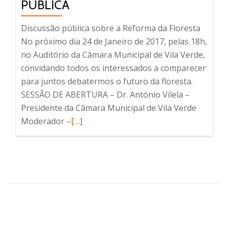
PUBLICA
Discussão pública sobre a Reforma da Floresta
No próximo dia 24 de Janeiro de 2017, pelas 18h,
no Auditório da Câmara Municipal de Vila Verde,
convidando todos os interessados a comparecer
para juntos debatermos o futuro da floresta.
SESSÃO DE ABERTURA – Dr. António Vilela –
Presidente da Câmara Municipal de Vila Verde
Read
Moderador –
[…]
more
about
Convite:
Reforma
da
Floresta
–
Discussão