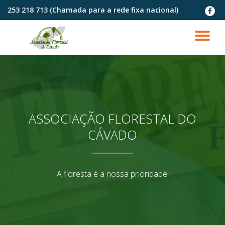
253 218 713 (Chamada para a rede fixa nacional)
fa-
faceb
Skip
to
TO
content
NA
ASSOCIAÇÃO FLORESTAL DO
CÁVADO
A floresta é a nossa prioridade!